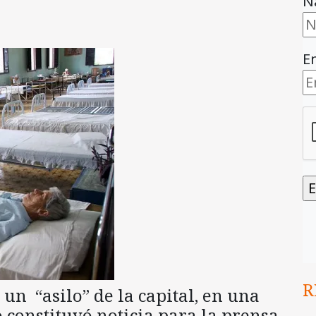
N
E
R
un “asilo” de la capital, en una
 constituyó noticia para la prensa