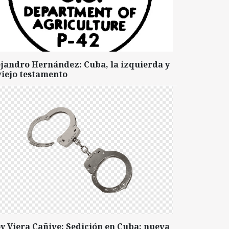
ejandro Hernández: Cuba, la izquierda y
viejo testamento
y Viera Cañive: Sedición en Cuba: nueva