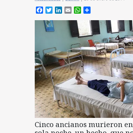
Facebook
Twitter
LinkedIn
Email
WhatsApp
Compartir
Cinco ancianos murieron en 
sola noche, un hecho que no