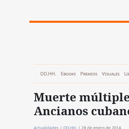
DD.HH.
Ebooks
Premios
Visuales
Li
Muerte múltiple
Ancianos cuban
Actualidades
|
DD.HH.
|
28 de enero de 2014