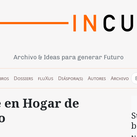
Archivo & Ideas para generar Futuro
bros
Dossiers
fluXus
Diáspora(s)
Autores
Archivo
 en Hogar de
o
S
b