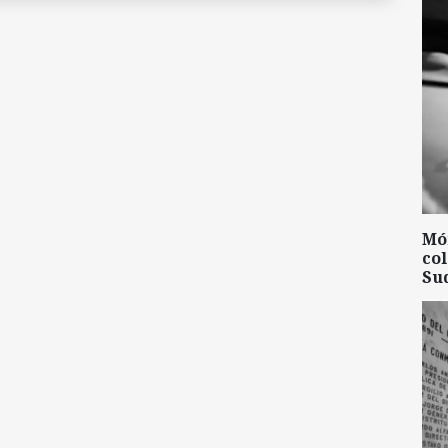
Mó
col
Su