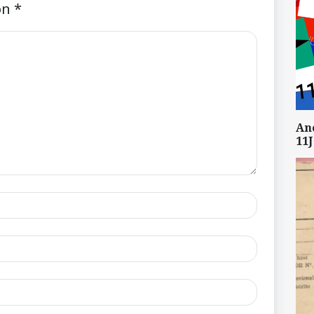
on
*
An
11J