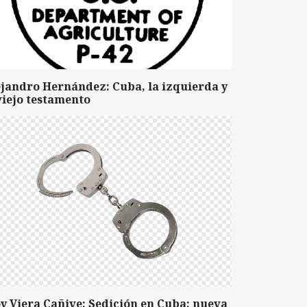
ejandro Hernández: Cuba, la izquierda y
viejo testamento
y Viera Cañive: Sedición en Cuba: nueva