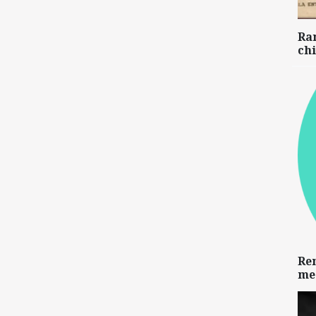
Ra
chi
Re
me