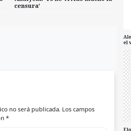
censura’
Al
el 
ico no será publicada.
Los campos
on
*
Elo