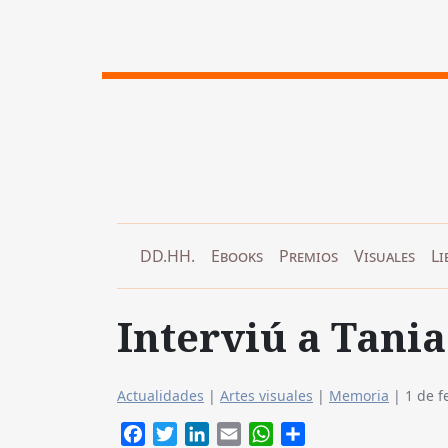
DD.HH.
Ebooks
Premios
Visuales
Li
Interviú a Tani
Actualidades
|
Artes visuales
|
Memoria
|
1 de f
Facebook
Twitter
LinkedIn
Email
WhatsApp
Compartir