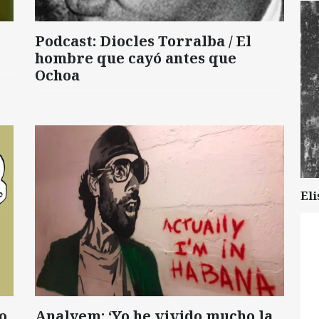
Podcast: Diocles Torralba / El
hombre que cayó antes que
Ochoa
Eli
o
Analyem: ‘Yo he vivido mucho la