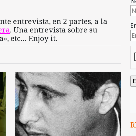
N
nte entrevista, en 2 partes, a la
E
era
. Una entrevista sobre su
a», etc… Enjoy it.
R