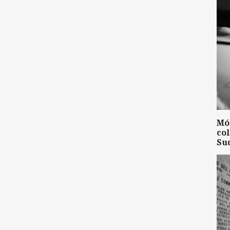
Mó
col
Su