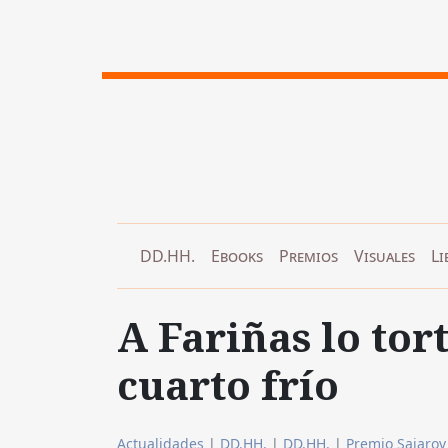
DD.HH.
Ebooks
Premios
Visuales
Li
A Fariñas lo to
cuarto frío
Actualidades
|
DD.HH.
|
DD.HH.
|
Premio Sajarov