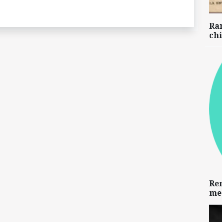
Ra
chi
Re
me