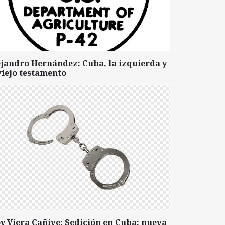
ejandro Hernández: Cuba, la izquierda y
viejo testamento
y Viera Cañive: Sedición en Cuba: nueva