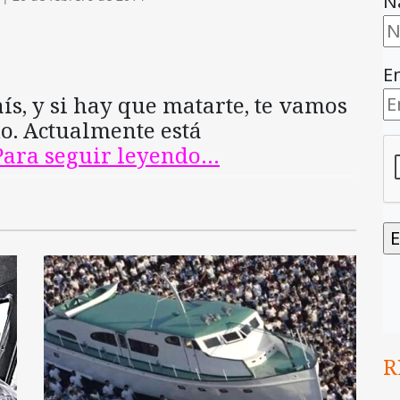
N
E
aís, y si hay que matarte, te vamos
do. Actualmente está
Para seguir leyendo…
R