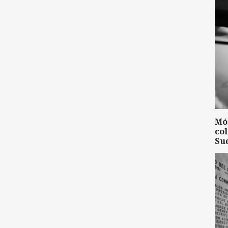
Mó
col
Su