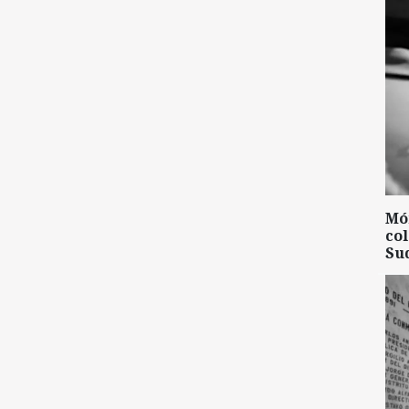
Mó
col
Su