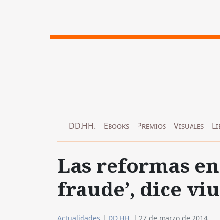
DD.HH.
Ebooks
Premios
Visuales
Li
Las reformas en
fraude’, dice v
Actualidades
|
DD.HH.
|
27 de marzo de 2014