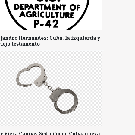
ejandro Hernández: Cuba, la izquierda y
viejo testamento
y Viera Cañive: Sedición en Cuba: nueva