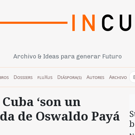
Archivo & Ideas para generar Futuro
bros
Dossiers
fluXus
Diáspora(s)
Autores
Archivo
 Cuba ‘son un
iuda de Oswaldo Payá
S
b