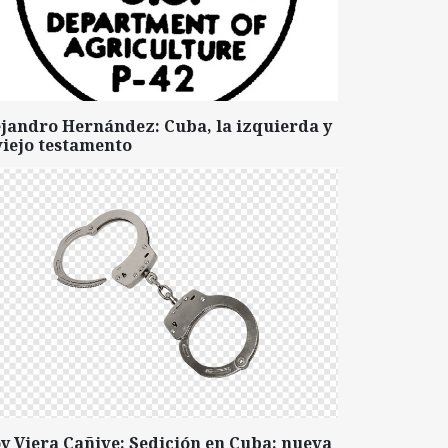
ejandro Hernández: Cuba, la izquierda y
viejo testamento
y Viera Cañive: Sedición en Cuba: nueva