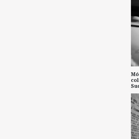
Mó
col
Su