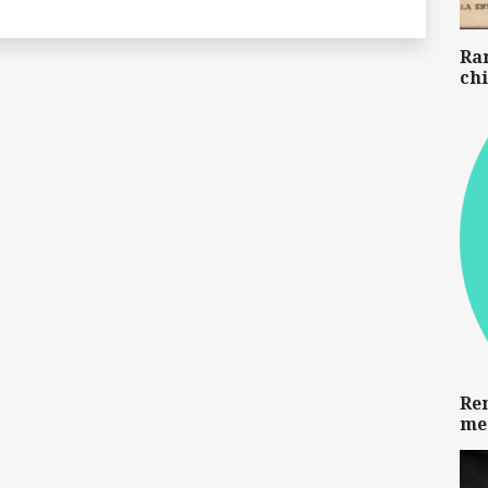
Ra
chi
Re
me