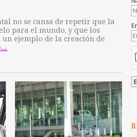
N
l no se cansa de repetir que la
E
lo para el mundo, y que los
n un ejemplo de la creación de
o…
R