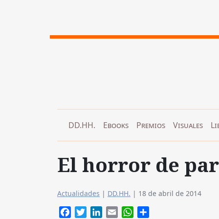
DD.HH.
Ebooks
Premios
Visuales
Li
El horror de pa
Actualidades
|
DD.HH.
|
18 de abril de 2014
Facebook
Twitter
LinkedIn
Email
WhatsApp
Compartir