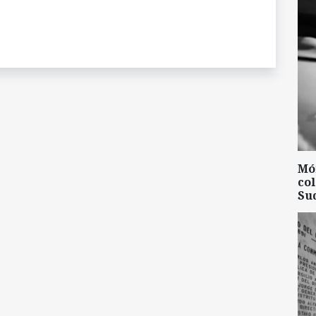
Mó
col
Su