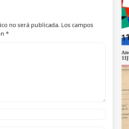
ico no será publicada.
Los campos
on
*
An
11J