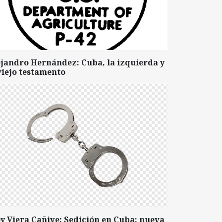
ejandro Hernández: Cuba, la izquierda y
viejo testamento
y Viera Cañive: Sedición en Cuba: nueva