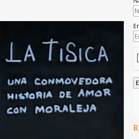
N
E
R