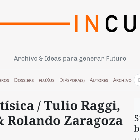
Archivo & Ideas para generar Futuro
bros
Dossiers
fluXus
Diáspora(s)
Autores
Archivo
ísica / Tulio Raggi,
& Rolando Zaragoza
S
b