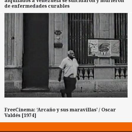
alquilados a Venezuela se suicidaron y murieron
de enfermedades curables
FreeCinema: ‘Arcaño y sus maravillas’ / Oscar
Valdés [1974]