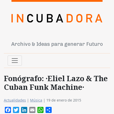
Archivo & Ideas para generar Futuro
Fonógrafo: ·Eliel Lazo & The
Cuban Funk Machine·
Actualidades
|
Música
|
19 de enero de 2015
Facebook
Twitter
LinkedIn
Email
WhatsApp
Compartir