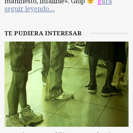
manifiesto, infalible». Glup
P
ara
seguir leyendo…
TE PUDIERA INTERESAR