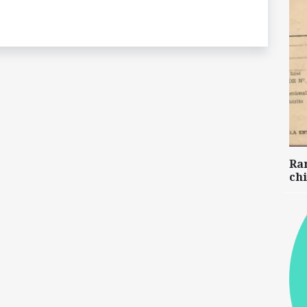
Ra
chi