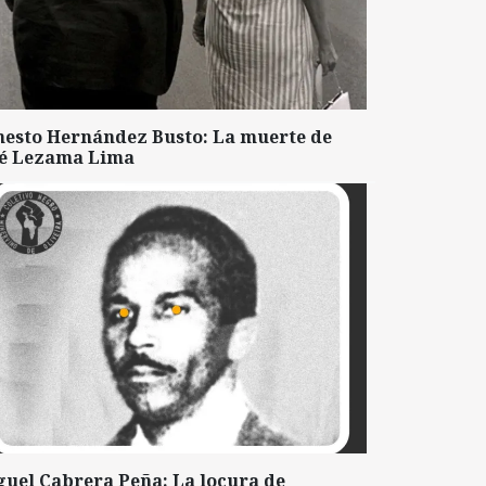
nesto Hernández Busto: La muerte de
sé Lezama Lima
guel Cabrera Peña: La locura de