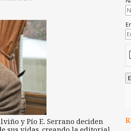
N
E
R
lviño y Pío E. Serrano deciden
 sus vidas, creando la editorial