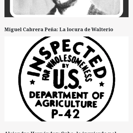
Miguel Cabrera Peña: La locura de Walterio