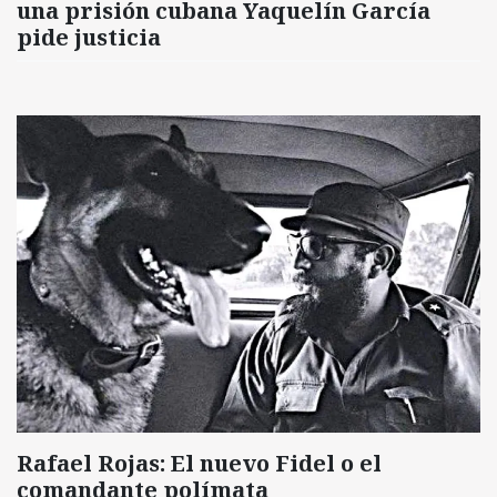
una prisión cubana Yaquelín García
pide justicia
Rafael Rojas: El nuevo Fidel o el
comandante polímata