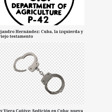
ejandro Hernández: Cuba, la izquierda y
viejo testamento
y Viera Cañive: Sedición en Cuba: nueva