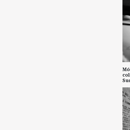
Mó
col
Su