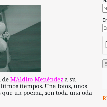
N
E
m de
MAldito Menéndez
a su
ltimos tiempos. Una fotos, unos
s que un poema, son toda una oda
R