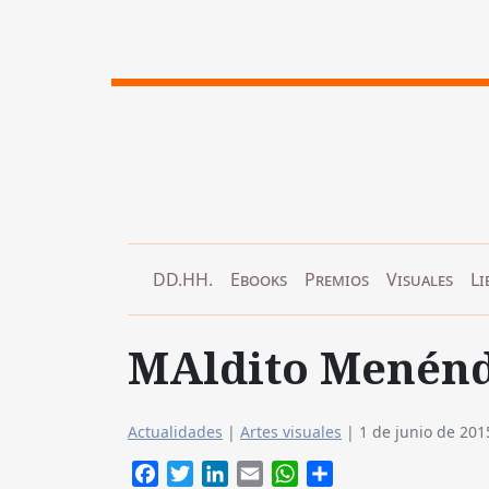
DD.HH.
Ebooks
Premios
Visuales
Li
MAldito Menénd
Actualidades
|
Artes visuales
|
1 de junio de 201
Facebook
Twitter
LinkedIn
Email
WhatsApp
Compartir