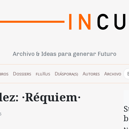
Archivo & Ideas para generar Futuro
bros
Dossiers
fluXus
Diáspora(s)
Autores
Archivo
ez: ·Réquiem·
S
5
b