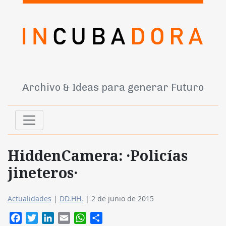
Archivo & Ideas para generar Futuro
HiddenCamera: ·Policías
jineteros·
Actualidades
|
DD.HH.
|
2 de junio de 2015
Facebook
Twitter
LinkedIn
Email
WhatsApp
Compartir