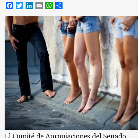
Facebook
Twitter
LinkedIn
Email
WhatsApp
Compartir
El Comité de Apropiaciones del Senado,