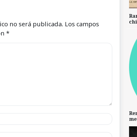
Ra
chi
ico no será publicada.
Los campos
on
*
Re
me