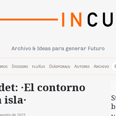
Archivo & Ideas para generar Futuro
bros
Dossiers
fluXus
Diáspora(s)
Autores
Archivo
et: ·El contorno
 isla·
S
b
agosto de 2015