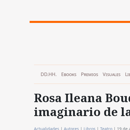
DD.HH.
Ebooks
Premios
Visuales
Li
Rosa Ileana Boud
imaginario de la
Actualidades
|
Autores
|
Libros
|
Teatro
|
19 de 