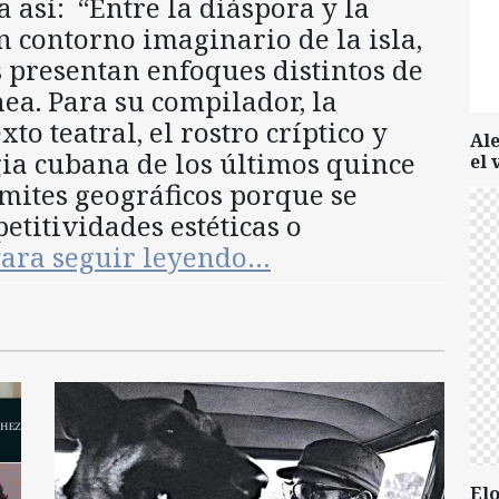
a así: “Entre la diáspora y la
contorno imaginario de la isla,
s presentan enfoques distintos de
ea. Para su compilador, la
to teatral, el rostro críptico y
Al
ia cubana de los últimos quince
el 
límites geográficos porque se
etitividades estéticas o
ara seguir leyendo…
Elo