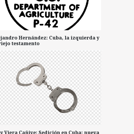
ejandro Hernández: Cuba, la izquierda y
viejo testamento
y Viera Cañive: Sedición en Cuba: nueva