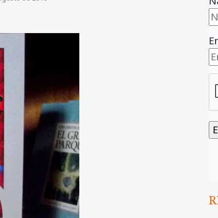
N
E
R