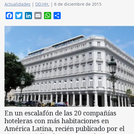
Actualidades
|
DD.HH.
|
6 de diciembre de 2015
Facebook
Twitter
LinkedIn
Email
WhatsApp
Compartir
E
n un escalafón de las 20 compañías
hoteleras con más habitaciones en
América Latina, recién publicado por el