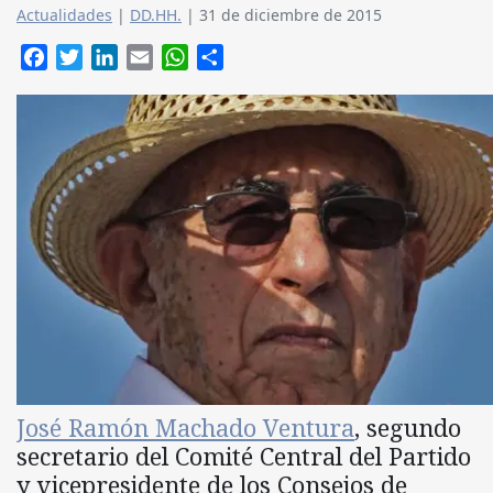
Actualidades
|
DD.HH.
|
31 de diciembre de 2015
Facebook
Twitter
LinkedIn
Email
WhatsApp
Compartir
José Ramón Machado Ventura
, segundo
secretario del Comité Central del Partido
y vicepresidente de los Consejos de