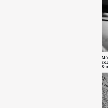
Mó
col
Su