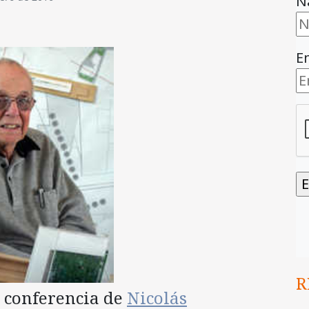
N
E
R
a conferencia de
Nicolás