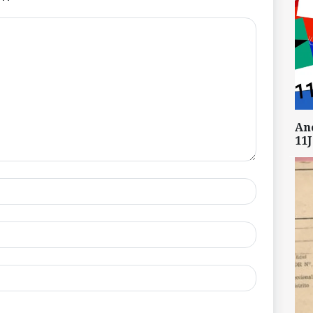
An
11J