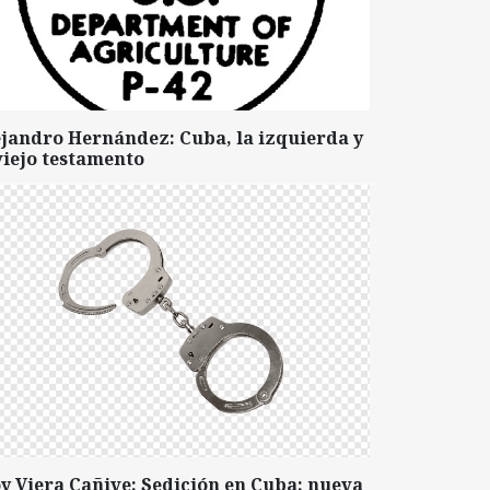
ejandro Hernández: Cuba, la izquierda y
viejo testamento
y Viera Cañive: Sedición en Cuba: nueva