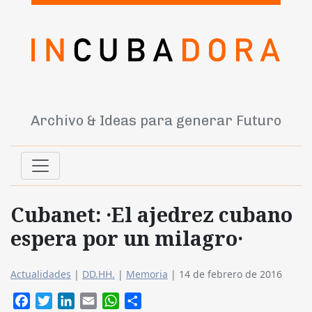
Archivo & Ideas para generar Futuro
Cubanet: ·El ajedrez cubano
espera por un milagro·
Actualidades
|
DD.HH.
|
Memoria
|
14 de febrero de 2016
Facebook
Twitter
LinkedIn
Email
WhatsApp
Compartir