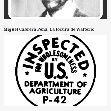
Miguel Cabrera Peña: La locura de Walterio