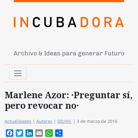
Archivo & Ideas para generar Futuro
Marlene Azor: ·Preguntar sí,
pero revocar no·
Actualidades
|
Autores
|
DD.HH.
|
3 de marzo de 2016
Facebook
Twitter
LinkedIn
Email
WhatsApp
Compartir