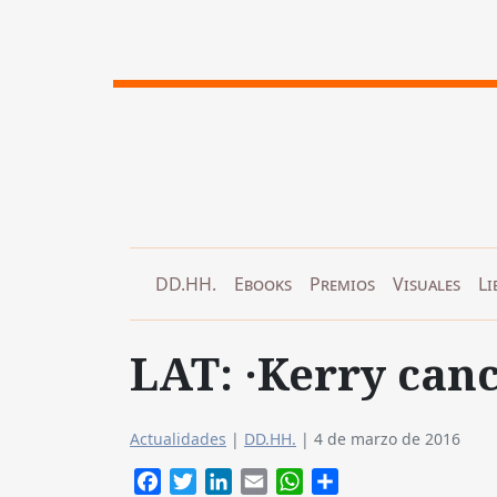
DD.HH.
Ebooks
Premios
Visuales
Li
LAT: ·Kerry canc
Actualidades
|
DD.HH.
|
4 de marzo de 2016
Facebook
Twitter
LinkedIn
Email
WhatsApp
Compartir