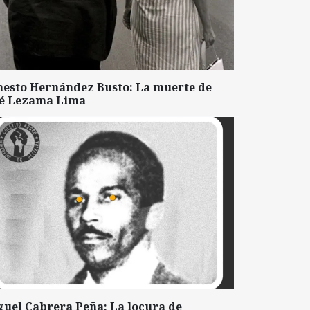
nesto Hernández Busto: La muerte de
sé Lezama Lima
guel Cabrera Peña: La locura de