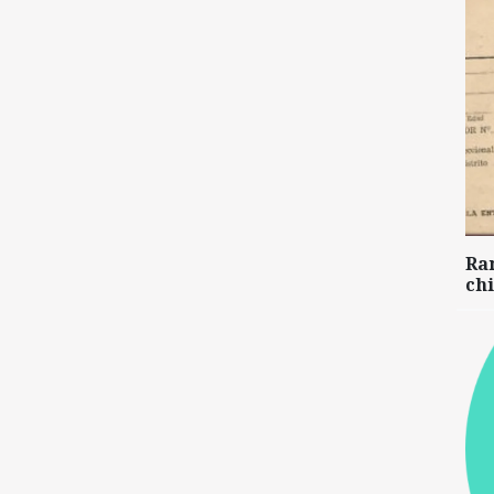
Ra
chi