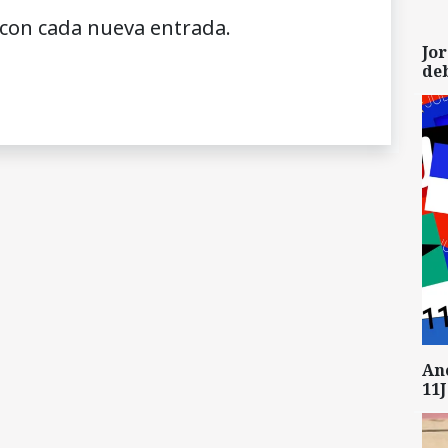
 con cada nueva entrada.
Jor
de
An
11J