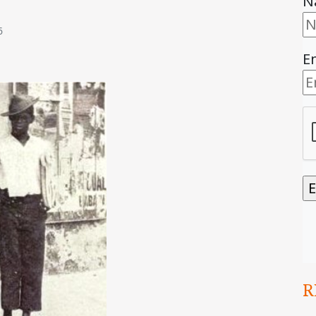
N
6
E
R