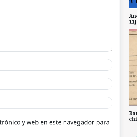
An
11J
Ra
chi
trónico y web en este navegador para