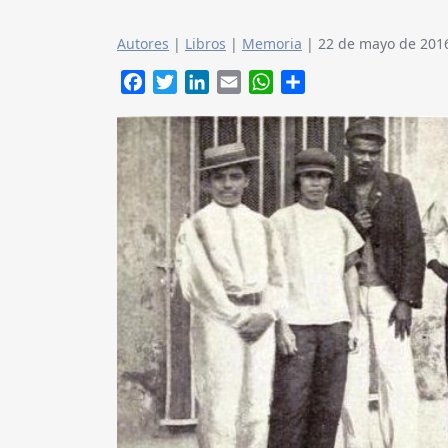
Autores
|
Libros
|
Memoria
|
22 de mayo de 201
Facebook
Twitter
LinkedIn
Email
WhatsApp
Compartir