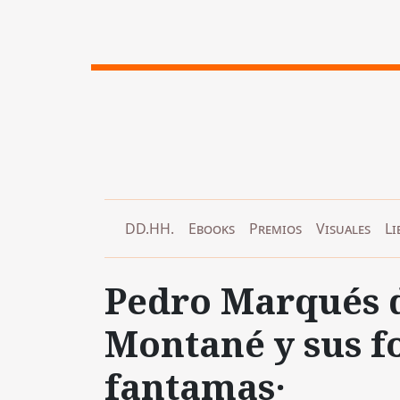
DD.HH.
Ebooks
Premios
Visuales
Li
Pedro Marqués d
Montané y sus f
fantamas·