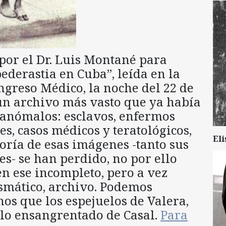
por el Dr. Luis Montané para
pederastia en Cuba”, leída en la
ngreso Médico, la noche del 22 de
 un archivo más vasto que ya había
 anómalos: esclavos, enfermos
s, casos médicos y teratológicos,
Eli
ría de esas imágenes -tanto sus
s- se han perdido, no por ello
en ese incompleto, pero a vez
smático, archivo. Podemos
os que los espejuelos de Valera,
elo ensangrentado de Casal.
Para