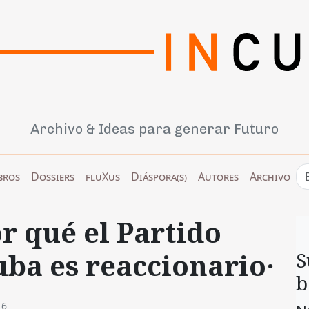
Archivo & Ideas para generar Futuro
bros
Dossiers
fluXus
Diáspora(s)
Autores
Archivo
or qué el Partido
ba es reaccionario·
S
b
16