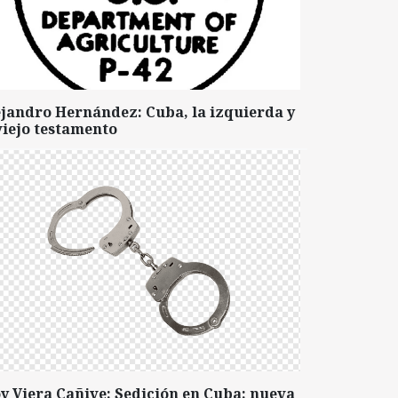
ejandro Hernández: Cuba, la izquierda y
viejo testamento
y Viera Cañive: Sedición en Cuba: nueva