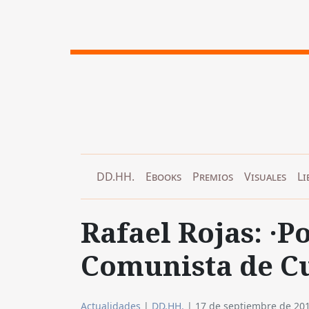
DD.HH.
Ebooks
Premios
Visuales
Li
Rafael Rojas: ·P
Comunista de Cu
Actualidades
|
DD.HH.
|
17 de septiembre de 20