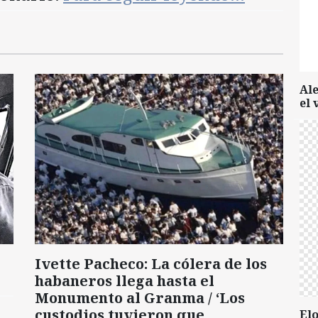
Al
el 
Ivette Pacheco: La cólera de los
habaneros llega hasta el
Monumento al Granma / ‘Los
custodios tuvieron que
Elo