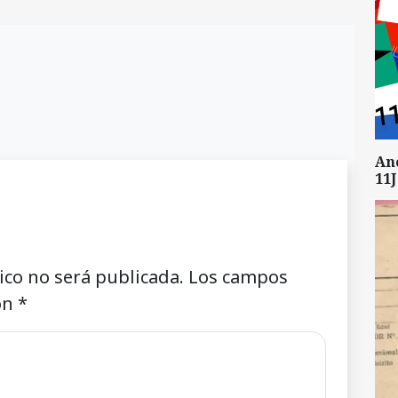
An
11J
ico no será publicada.
Los campos
on
*