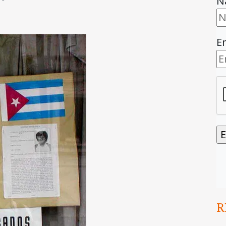
N
E
R