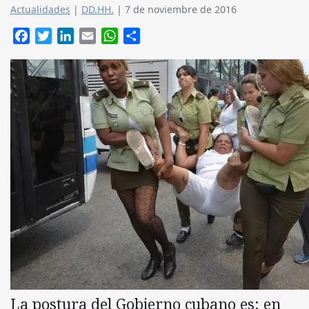
Actualidades
|
DD.HH.
|
7 de noviembre de 2016
Facebook
Twitter
LinkedIn
Email
WhatsApp
Compartir
La postura del Gobierno cubano es: en