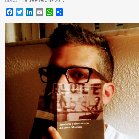
Libros
|
28 de enero de 2017
Facebook
Twitter
LinkedIn
Email
WhatsApp
Compartir