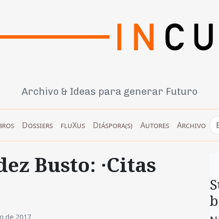
Archivo & Ideas para generar Futuro
bros
Dossiers
fluXus
Diáspora(s)
Autores
Archivo
ez Busto: ·Citas
S
b
ro de 2017