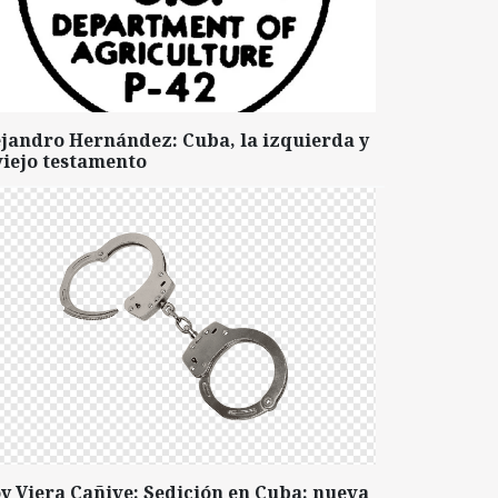
ejandro Hernández: Cuba, la izquierda y
viejo testamento
y Viera Cañive: Sedición en Cuba: nueva