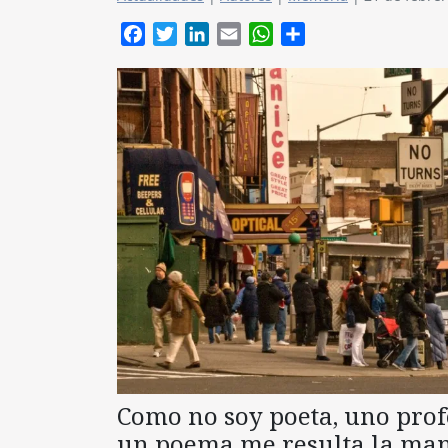
Facebook
Twitter
LinkedIn
Email
WhatsApp
Compartir
Como no soy poeta, uno prof
un poema me resulta la man