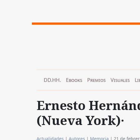
DD.HH.
Ebooks
Premios
Visuales
Li
Ernesto Hernánd
(Nueva York)·
Actualidades
|
Autores
|
Memoria
|
21 de febre