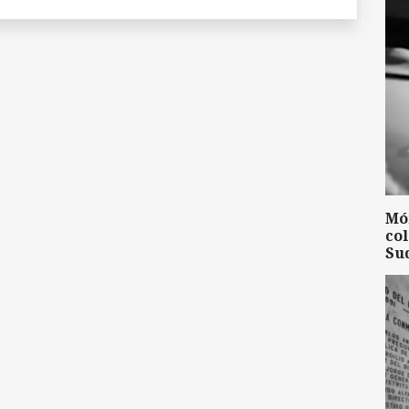
Mó
col
Su