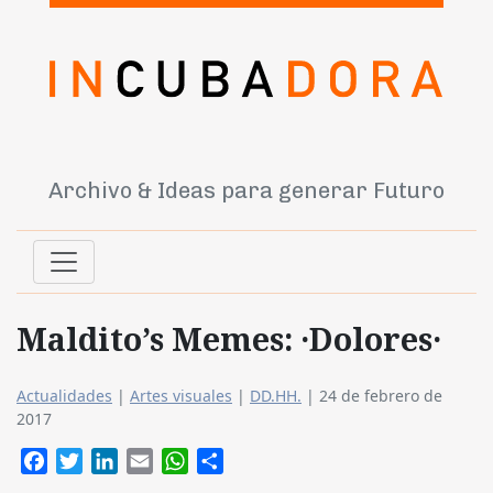
Archivo & Ideas para generar Futuro
Maldito’s Memes: ·Dolores·
Actualidades
|
Artes visuales
|
DD.HH.
|
24 de febrero de
2017
Facebook
Twitter
LinkedIn
Email
WhatsApp
Compartir