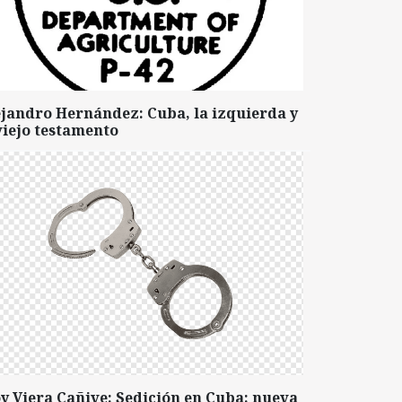
ejandro Hernández: Cuba, la izquierda y
viejo testamento
y Viera Cañive: Sedición en Cuba: nueva