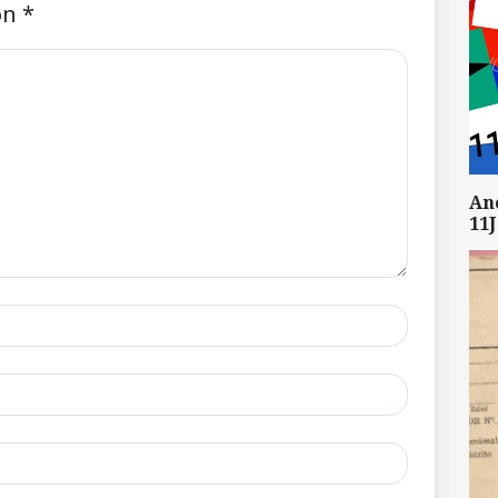
on
*
An
11J