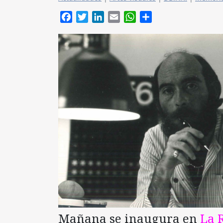
Facebook
Twitter
LinkedIn
Email
WhatsApp
Compartir
Mañana se inaugura en
La 