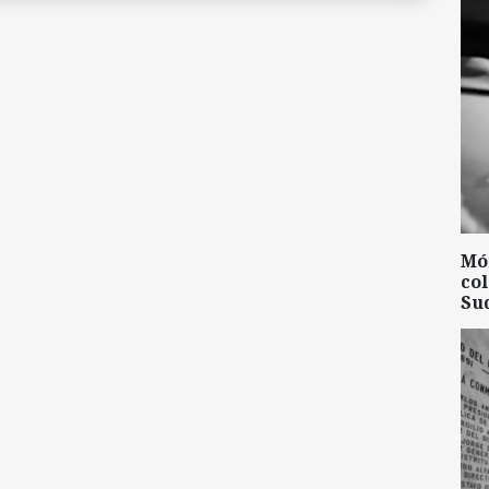
Mó
col
Su