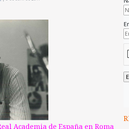
N
E
R
Real Academia de España en Roma