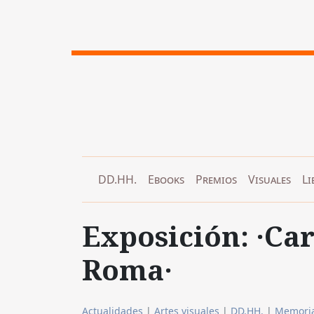
DD.HH.
Ebooks
Premios
Visuales
Li
Exposición: ·Ca
Roma·
Actualidades
|
Artes visuales
|
DD.HH.
|
Memori