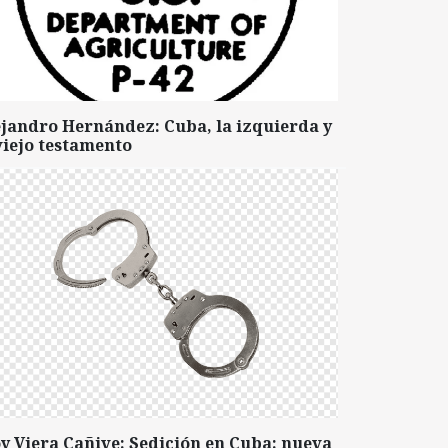
ejandro Hernández: Cuba, la izquierda y
viejo testamento
y Viera Cañive: Sedición en Cuba: nueva