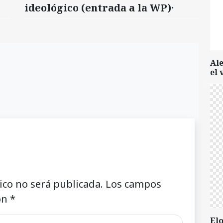
ideológico (entrada a la WP)·
Al
el 
ico no será publicada.
Los campos
on
*
Elo