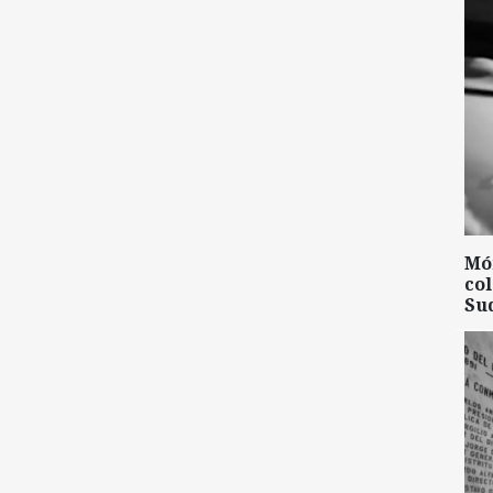
Mó
col
Su