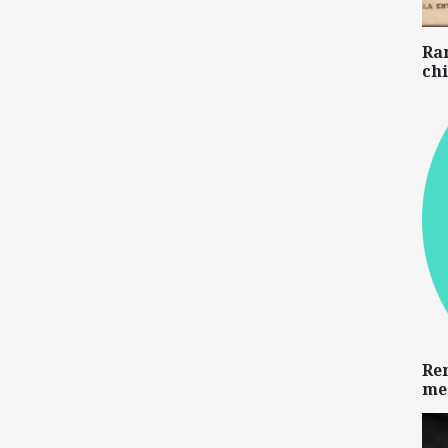
Ra
chi
Re
me