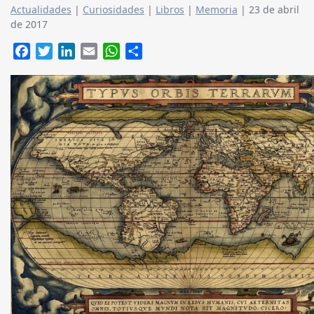
Actualidades
|
Curiosidades
|
Libros
|
Memoria
|
23 de abril
de 2017
Facebook
Twitter
LinkedIn
Email
WhatsApp
Compartir