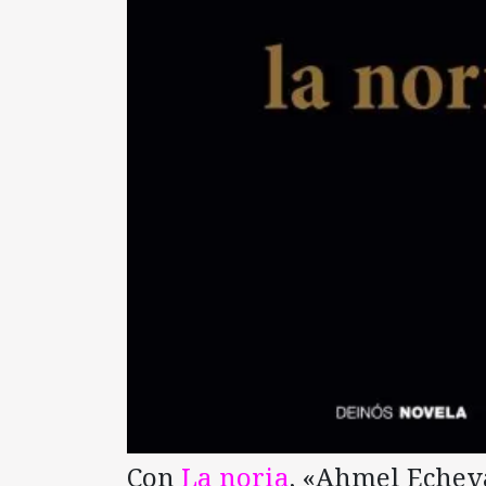
Con
La noria
, «Ahmel Echev