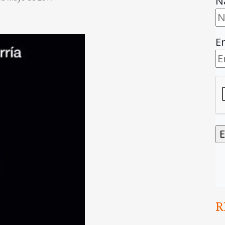
N
E
R