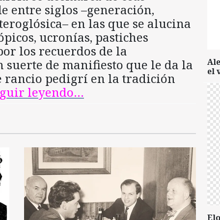
e entre siglos –generación,
eteroglósica– en las que se alucina
ópicos, ucronías, pastiches
or los recuerdos de la
 suerte de manifiesto que le da la
Al
el 
e rancio pedigrí en la tradición
eguir leyendo…
Elo