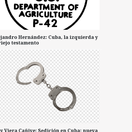
ejandro Hernández: Cuba, la izquierda y
viejo testamento
y Viera Cañive: Sedición en Cuba: nueva