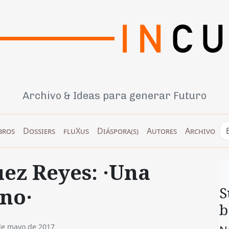
Archivo & Ideas para generar Futuro
bros
Dossiers
fluXus
Diáspora(s)
Autores
Archivo
ez Reyes: ·Una
ino·
S
b
de mayo de 2017