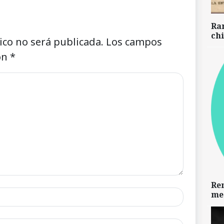
Ra
chi
ico no será publicada.
Los campos
on
*
Re
me