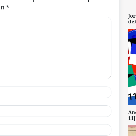
on
*
Jor
de
An
11J