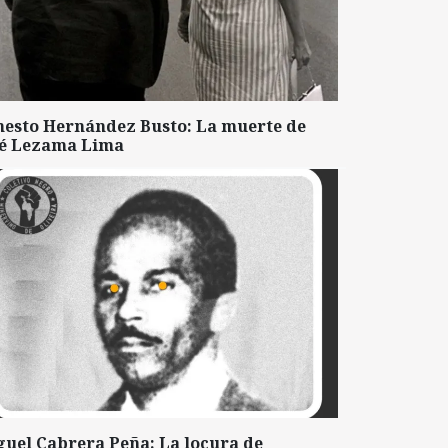
nesto Hernández Busto: La muerte de
sé Lezama Lima
guel Cabrera Peña: La locura de