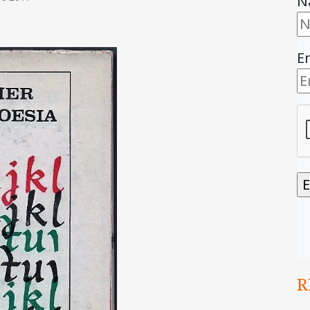
N
E
R