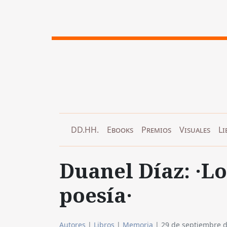
DD.HH.
Ebooks
Premios
Visuales
Li
Duanel Díaz: ·L
poesía·
Autores
|
Libros
|
Memoria
|
29 de septiembre 