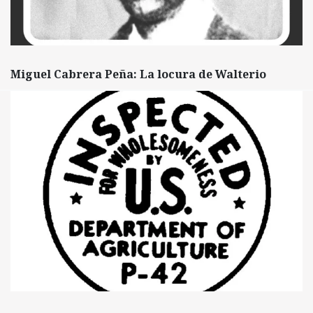
Miguel Cabrera Peña: La locura de Walterio