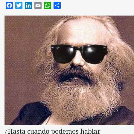
Facebook
Twitter
LinkedIn
Email
WhatsApp
Compartir
¿Hasta cuando podemos hablar