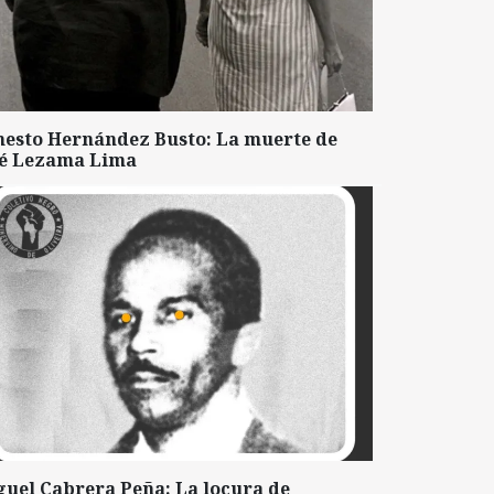
nesto Hernández Busto: La muerte de
sé Lezama Lima
guel Cabrera Peña: La locura de