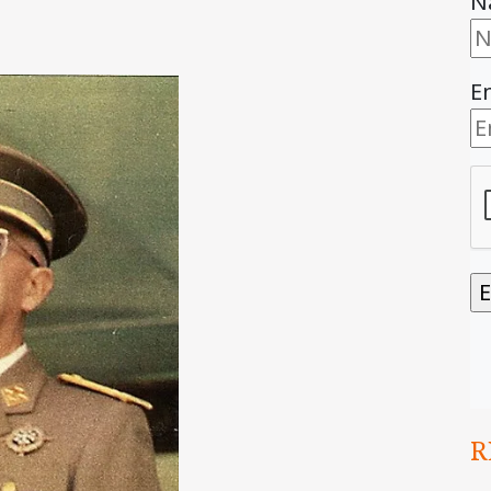
N
E
R