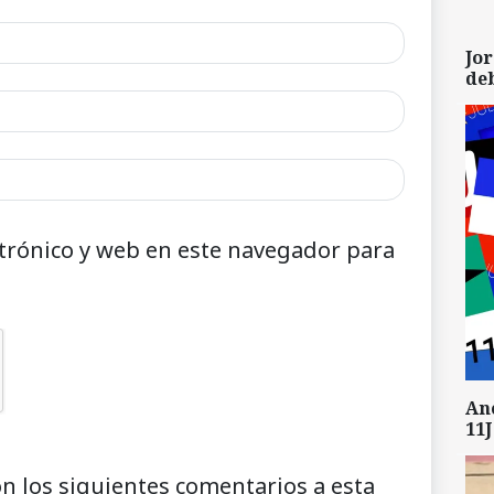
Jor
de
trónico y web en este navegador para
An
11J
on los siguientes comentarios a esta