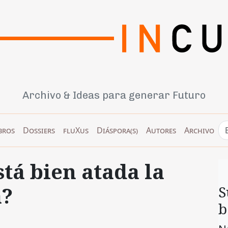
Archivo & Ideas para generar Futuro
bros
Dossiers
fluXus
Diáspora(s)
Autores
Archivo
stá bien atada la
a?
S
b