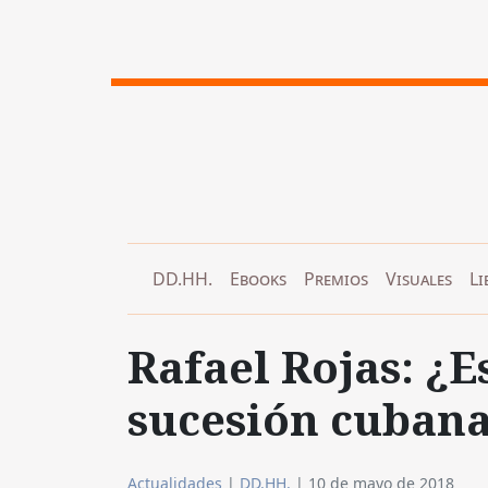
DD.HH.
Ebooks
Premios
Visuales
Li
Rafael Rojas: ¿E
sucesión cuban
Actualidades
|
DD.HH.
|
10 de mayo de 2018