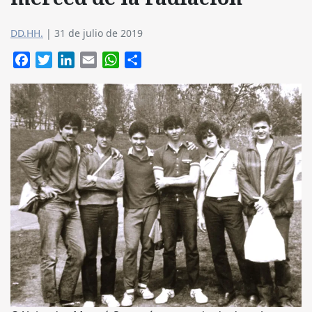
DD.HH.
|
31 de julio de 2019
Facebook
Twitter
LinkedIn
Email
WhatsApp
Compartir