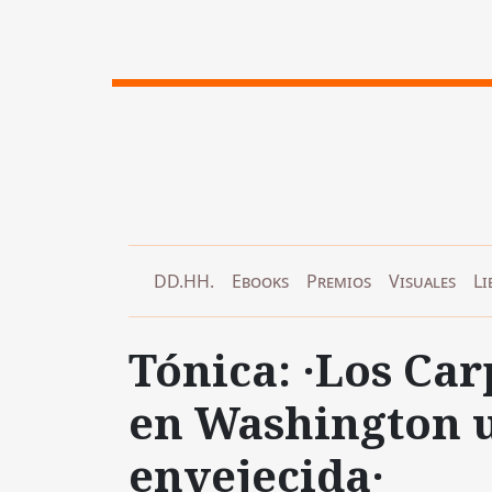
DD.HH.
Ebooks
Premios
Visuales
Li
Tónica: ·Los Ca
en Washington 
envejecida·