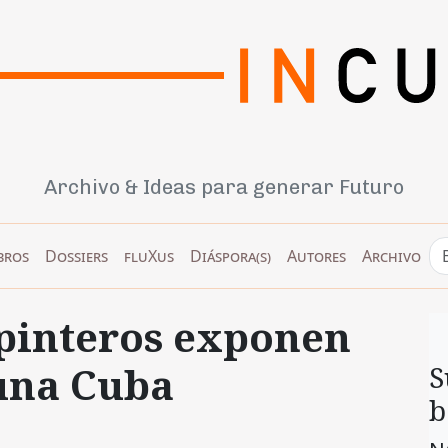
Archivo & Ideas para generar Futuro
bros
Dossiers
fluXus
Diáspora(s)
Autores
Archivo
rpinteros exponen
una Cuba
S
b