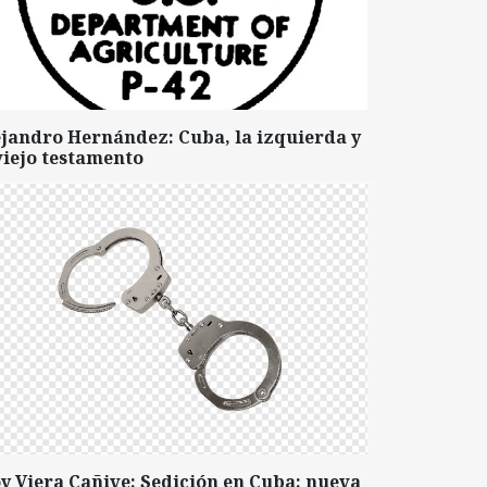
ejandro Hernández: Cuba, la izquierda y
viejo testamento
y Viera Cañive: Sedición en Cuba: nueva