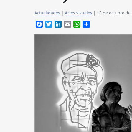
Actualidades
|
Artes visuales
|
13 de octubre de
Facebook
Twitter
LinkedIn
Email
WhatsApp
Compartir