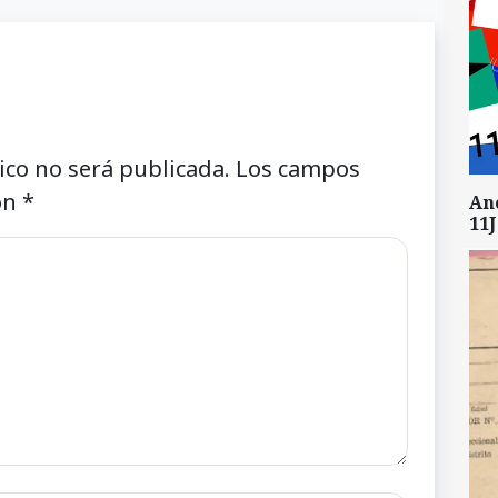
ico no será publicada.
Los campos
on
*
An
11J