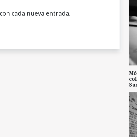
 con cada nueva entrada.
Mó
col
Su