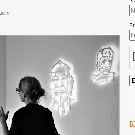
N
 2019
E
R