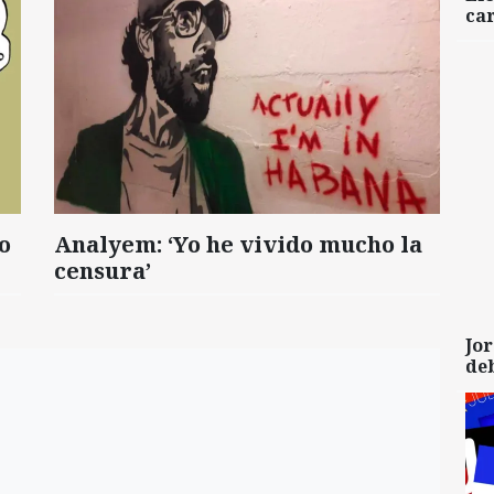
car
o
Analyem: ‘Yo he vivido mucho la
censura’
Jor
de