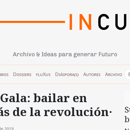
Archivo & Ideas para generar Futuro
bros
Dossiers
fluXus
Diáspora(s)
Autores
Archivo
 Gala: bailar en
s de la revolución·
S
b
de 2019