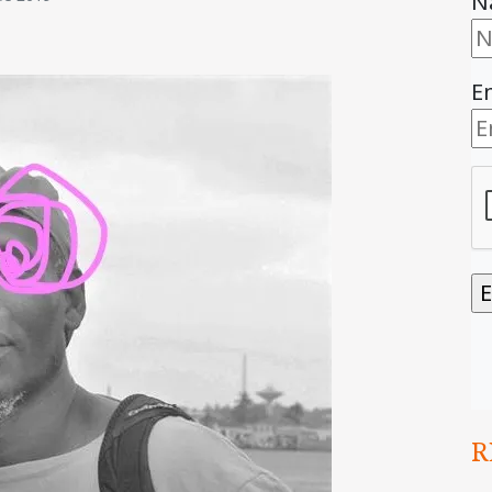
N
E
R