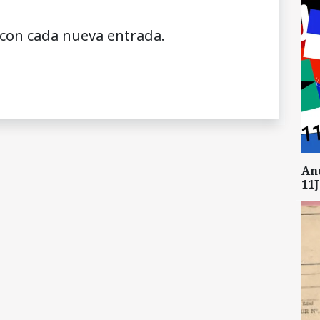
 con cada nueva entrada.
An
11J