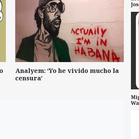
Jo
o
Analyem: ‘Yo he vivido mucho la
censura’
Mi
Wa