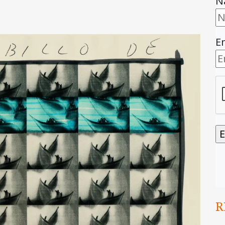
N
E
R