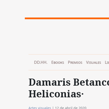
DD.HH.
Ebooks
Premios
Visuales
Li
Damaris Betancou
Heliconias·
Artes visuales
|
12 de abril de 2020