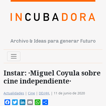
Archivo & Ideas para generar Futuro
Instar: ·Miguel Coyula sobre
cine independiente·
Actualidades
|
Cine
|
DD.HH.
|
11 de junio de 2020
Facebook
Twitter
LinkedIn
Email
WhatsApp
Compartir