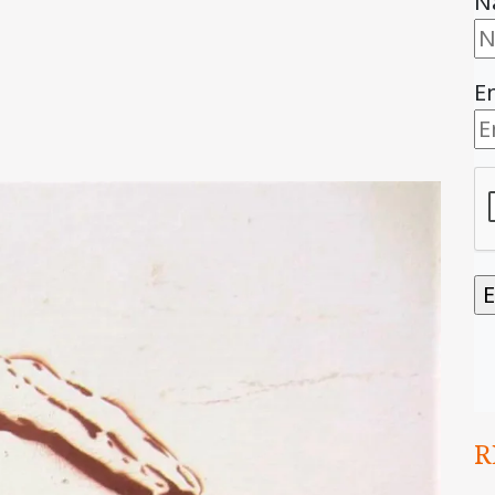
N
E
R