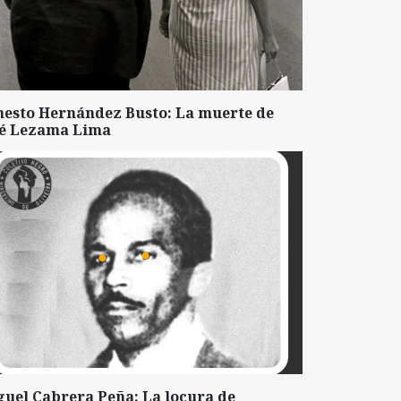
nesto Hernández Busto: La muerte de
sé Lezama Lima
guel Cabrera Peña: La locura de