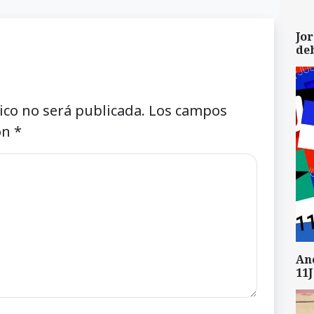
Jor
de
ico no será publicada.
Los campos
on
*
An
11J