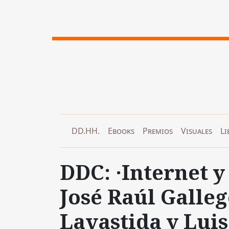
DD.HH.
Ebooks
Premios
Visuales
Li
DDC: ·Internet y
José Raúl Galle
Lavastida y Lui