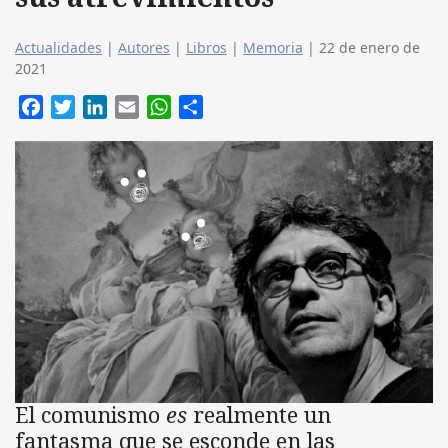
Actualidades
|
Autores
|
Libros
|
Memoria
|
22 de enero de
2021
Facebook
Twitter
LinkedIn
Email
WhatsApp
Compartir
El comunismo
es
realmente un
fantasma que se esconde en las