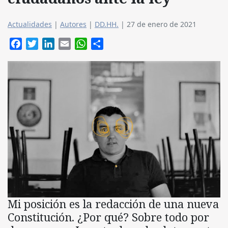
Actualidades
|
Autores
|
DD.HH.
|
27 de enero de 2021
Facebook
Twitter
LinkedIn
Email
WhatsApp
Compartir
Mi posición es la redacción de una nueva
Constitución. ¿Por qué? Sobre todo por