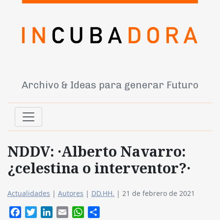
Archivo & Ideas para generar Futuro
NDDV: ·Alberto Navarro:
¿celestina o interventor?·
Actualidades
|
Autores
|
DD.HH.
|
21 de febrero de 2021
Facebook
Twitter
LinkedIn
Email
WhatsApp
Compartir