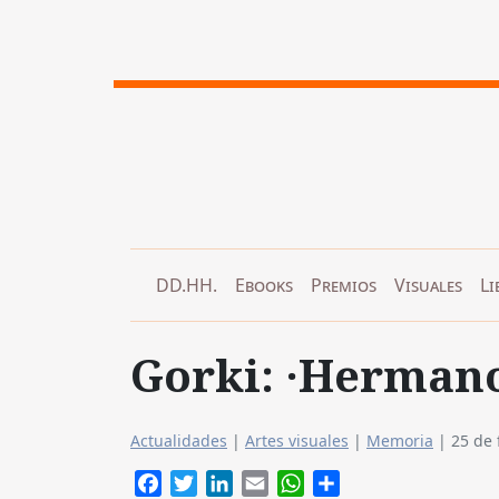
DD.HH.
Ebooks
Premios
Visuales
Li
Gorki: ·Hermano
Actualidades
|
Artes visuales
|
Memoria
|
25 de 
Facebook
Twitter
LinkedIn
Email
WhatsApp
Compartir