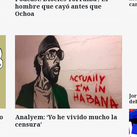
car
hombre que cayó antes que
Ochoa
Jor
de
o
Analyem: ‘Yo he vivido mucho la
censura’