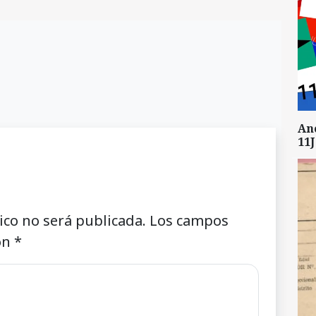
An
11J
ico no será publicada.
Los campos
on
*