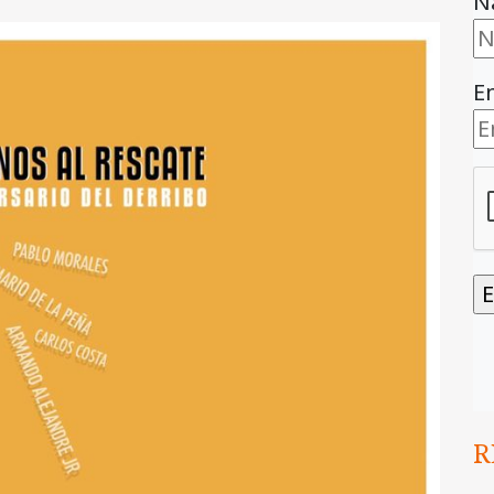
N
E
R