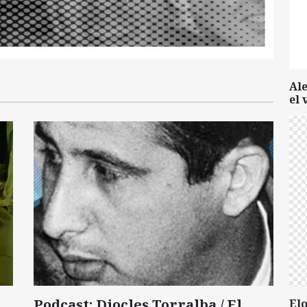
Al
el 
Podcast: Diocles Torralba / El
Elo