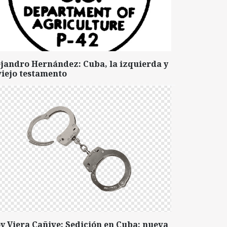
ejandro Hernández: Cuba, la izquierda y
viejo testamento
y Viera Cañive: Sedición en Cuba: nueva