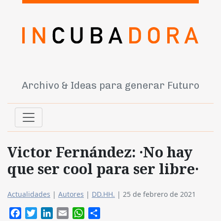
Archivo & Ideas para generar Futuro
Victor Fernández: ·No hay
que ser cool para ser libre·
Actualidades
|
Autores
|
DD.HH.
|
25 de febrero de 2021
Facebook
Twitter
LinkedIn
Email
WhatsApp
Compartir