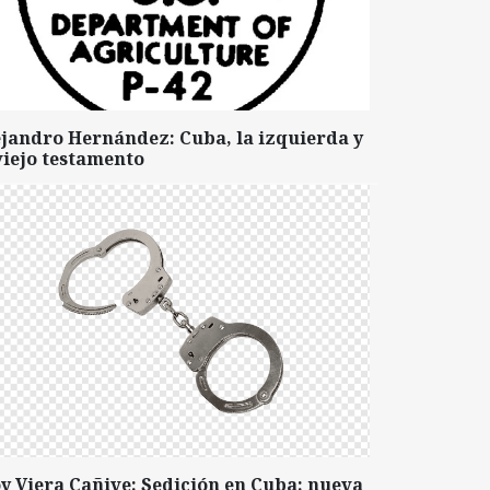
ejandro Hernández: Cuba, la izquierda y
viejo testamento
y Viera Cañive: Sedición en Cuba: nueva