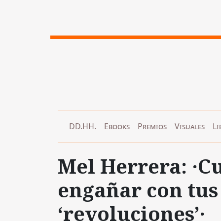
DD.HH.
Ebooks
Premios
Visuales
Li
Mel Herrera: ·C
engañar con tu
‘revoluciones’·