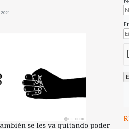
N
 2021
E
R
también se les va quitando poder