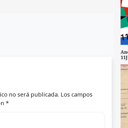
An
11J
ico no será publicada.
Los campos
on
*