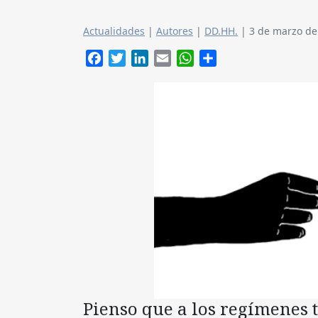
Actualidades
|
Autores
|
DD.HH.
|
3 de marzo de
Facebook
Twitter
LinkedIn
Email
WhatsApp
Compartir
Pienso que a los regímenes 