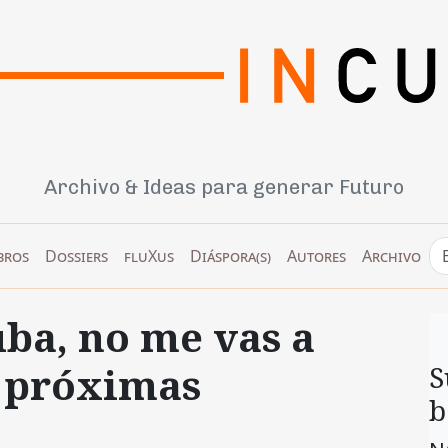
Archivo & Ideas para generar Futuro
bros
Dossiers
fluXus
Diáspora(s)
Autores
Archivo
uba, no me vas a
s próximas
S
b