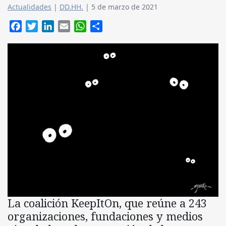
Actualidades
|
DD.HH.
|
5 de marzo de 2021
Facebook
Twitter
LinkedIn
Email
WhatsApp
Compartir
La coalición KeepItOn, que reúne a 243
organizaciones, fundaciones y medios